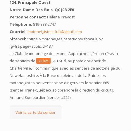
124, Principale Ouest
Notre-Dame-Des-Bois, QC J0B 2E0
Personne contact:
Hélène Prévost
Téléphone:
819-888-2747
Courriel:
motoneigistes.club@gmail.com
Site web:
https://motoneiges.ca/actions/showClub?
lg=fr&page=acc&cid=137
Le Club de motoneige des Monts Appalaches gère un réseau
de sentiers de
72 km
. Au Sud, au poste douanier de
Chartierville, il communique avec les sentiers de motoneige du
New Hampshire. À la Base de plein air de La Patrie, les
motoneigistes peuvent soit se diriger vers le sentier #65
(sentier Trans-Québec), soit prendre la direction du circuit J.
Armand Bombardier (sentier #525).
Voir la carte du sentier