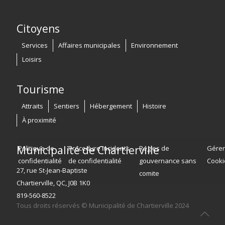
Citoyens
Services
Affaires municipales
Environnement
Loisirs
Tourisme
Attraits
Sentiers
Hébergement
Histoire
À proximité
Municipalité de Chartierville
Politique de
Procedure incidents
Regles de
Gérer
confidentialité
de confidentialité
gouvernance sans
Cooki
27, rue St-Jean-Baptiste
comite
Chartierville, QC, J0B 1K0
819-560-8522
Tous droits réservés © Municipalité de Chartierville 2024