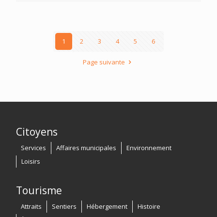
1
2
3
4
5
6
Page suivante
Citoyens
Services
Affaires municipales
Environnement
Loisirs
Tourisme
Attraits
Sentiers
Hébergement
Histoire