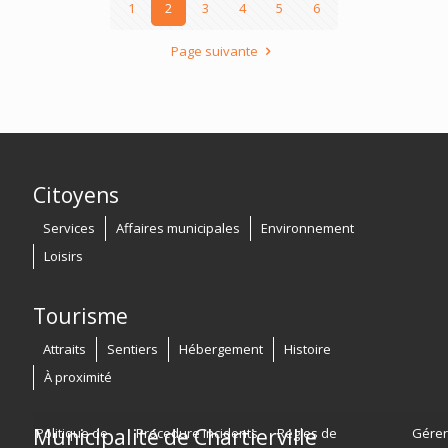
1
2
3
4
5
6
Page suivante
Citoyens
Services
Affaires municipales
Environnement
Loisirs
Tourisme
Attraits
Sentiers
Hébergement
Histoire
À proximité
Municipalité de Chartierville
Politique de
Procedure incidents
Regles de
Gérer